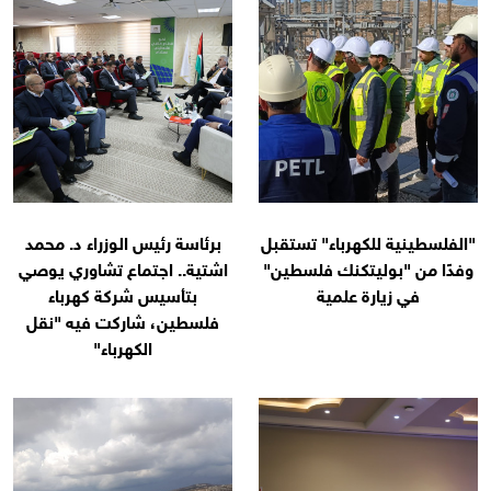
"الفلسطينية للكهرباء" تستقبل
برئاسة رئيس الوزراء د. محمد
وفدًا من "بوليتكنك فلسطين"
اشتية.. اجتماع تشاوري يوصي
في زيارة علمية
بتأسيس شركة كهرباء
فلسطين، شاركت فيه "نقل
الكهرباء"