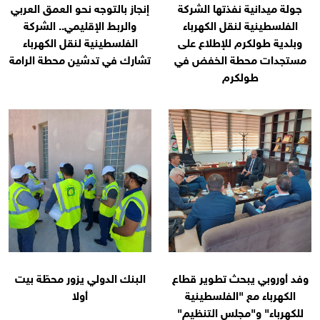
جولة ميدانية نفذتها الشركة
إنجاز بالتوجه نحو العمق العربي
الفلسطينية لنقل الكهرباء
والربط الإقليمي.. الشركة
وبلدية طولكرم للإطلاع على
الفلسطينية لنقل الكهرباء
مستجدات محطة الخفض في
تشارك في تدشين محطة الرامة
طولكرم
وفد أوروبي يبحث تطوير قطاع
البنك الدولي يزور محطّة بيت
الكهرباء مع "الفلسطينية
أولا
للكهرباء" و"مجلس التنظيم"