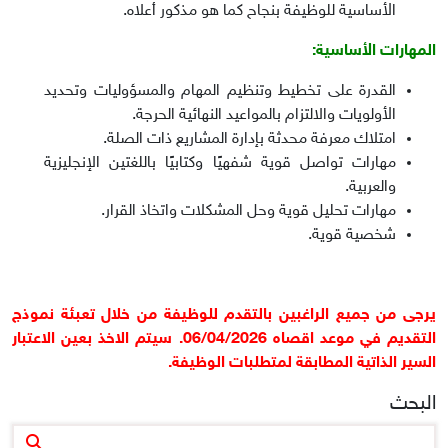
الأساسية للوظيفة بنجاح كما هو مذكور أعلاه
.
المهارات الأساسية
:
القدرة على تخطيط وتنظيم المهام والمسؤوليات وتحديد
الأولويات والالتزام بالمواعيد النهائية الحرجة
.
امتلاك معرفة محدثة بإدارة المشاريع ذات الصلة
.
مهارات تواصل قوية شفهيًا وكتابيًا باللغتين الإنجليزية
والعربية
.
مهارات تحليل قوية وحل المشكلات واتخاذ القرار
.
شخصية قوية
.
يرجى من جميع الراغبين بالتقدم للوظيفة من خلال تعبئة نموذج
التقديم في موعد اقصاه
06/04/2026.
سيتم الاخذ بعين الاعتبار
السير الذاتية المطابقة لمتطلبات الوظيفة
.
البحث