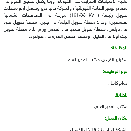
لتلبية الاحتياجات المتزايدة على الكهرباء، وبما يكفل تحقيق التنوع في
مصادر توفير الطاقة الكهربائية، والشركة حاليا تدير وتشغّل أربع محطات
تحويل رئيسة
(161/33 kV )
موزّعة في المحافظات الشمالية
لفلسطين؛ وهي: محطة تحويل الجلمة في جنين، محطة تحويل صرة
في نابلس، محطة تحويل قلنديا في القدس ورام الله، محطة تحويل
بيت أولا في الخليل، ومحطة خفض القدرة في طولكرم.
الوظيفة:
سكرتير تنفيذي-مكتب المدير العام
نوع الوظيفة
:
دوام كامل
.
الدائرة
:
مكتب المدير العام.
مكان العمل
:
الشركة الفلسطينية لنقل الكهرباء.